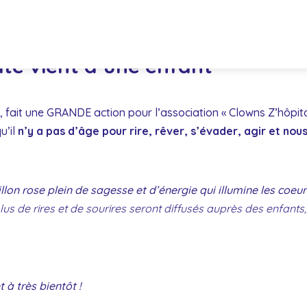
té vient d’une enfant
fait une GRANDE action pour l’association « Clowns Z’hôpita
u’il
n’y a pas d’âge pour rire, rêver, s’évader, agir et nou
on rose plein de sagesse et d’énergie qui illumine les coeur
plus de rires et de sourires seront diffusés auprès des enfan
 à très bientôt !