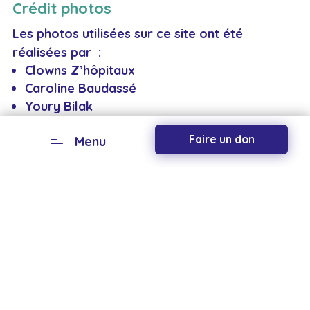
Crédit photos
Les photos utilisées sur ce site ont été
réalisées par :
Clowns Z’hôpitaux
Caroline Baudassé
Youry Bilak
Isshogai
Faire un don
Menu
Nicolas Langrée
Eugénie Ragot
Yvan Mauxois
Sandrine Thésillat