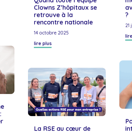
Quand toute l’équipe
m
Clowns Z’hôpitaux se
av
retrouve à la
?
rencontre nationale
21 
14 octobre 2025
lir
lire plus
ne
:
r
Po
La RSE au cœur de
in