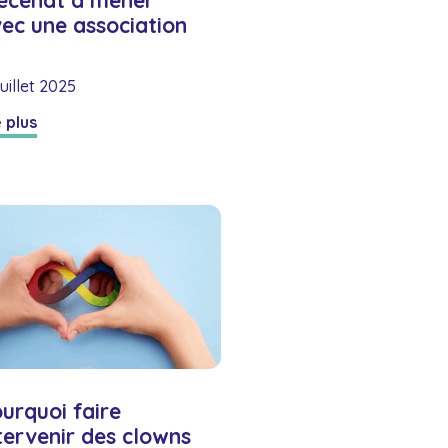
écénat à mener
ec une association
juillet 2025
e plus
urquoi faire
tervenir des clowns