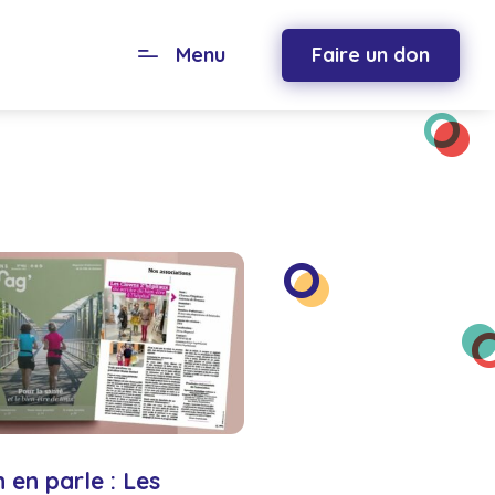
Menu
Faire un don
 en parle : Les