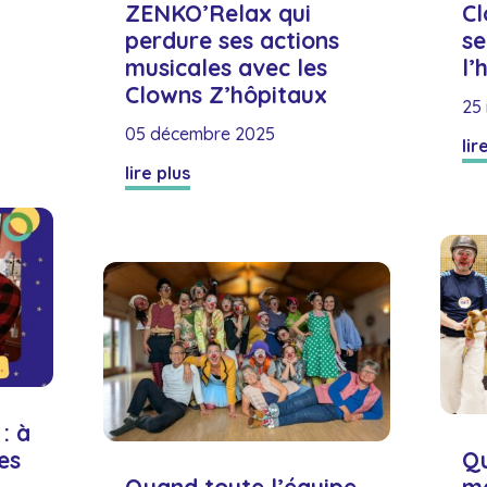
ZENKO’Relax qui
Cl
perdure ses actions
se
musicales avec les
l’
Clowns Z’hôpitaux
25
05 décembre 2025
lir
lire plus
: à
es
Qu