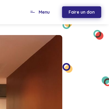
s en EHPAD
Menu
Faire un don