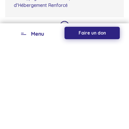
d’Hébergement Renforcé
Faire un don
Menu
Les professionnels du soin bénéficient
également des visites des clowns leur
permettant de découvrir des capacités parfois
insoupçonnées d’interactions chez certains
résidents.
Dr Patrick Karcher
Praticien hospitalier, service d’hébergement